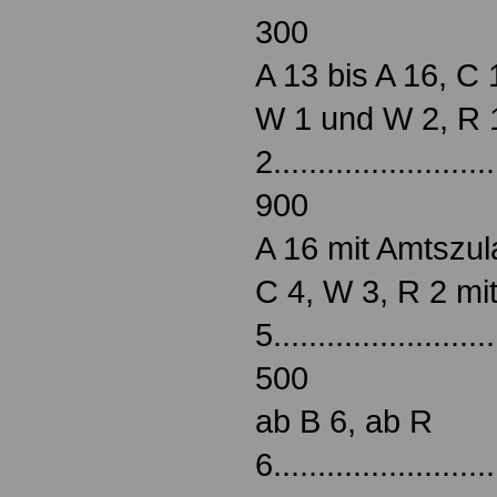
300
A 13 bis A 16, C 
W 1 und W 2, R 
2.........................
900
A 16 mit Amtszula
C 4, W 3, R 2 mi
5.........................
500
ab B 6, ab R
6.........................