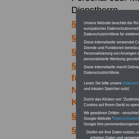
Dienstherrn
§ 3 Begriffe
Unsere Website beachtet die Ric
europäischer Datenschutzvorsch
Datenschutzrichtlinie für elektr
§ 4 Genehmigu
Diese Internetseite verwendet C
Dienste und Funktionen bereitz
§ 5 Bemessung 
Personalisierung von Anzeigen ve
personalisierte Werbung genutzt
§ 6 Entgelt und
Diese Internetseite macht Gebrau
Datenschutzrichtlinie.
für ärztliche od
Lesen Sie bitte unsere
Datenschu
Nebentätigkeite
und lokalen Speicher nutzt.
Krankenhäuser
Durch das Klicken von "Zustimmun
Cookies auf Ihrem Gerät zu spei
Wir gewähren Dritten - einschließ
§ 7 Verzicht auf
Google-Website "
Datenschutzer
Google ihre personenbezogenen
§ 8 Festsetzung
Dürfen wir Ihre Daten nutzen, 
erheben Daten und verwende