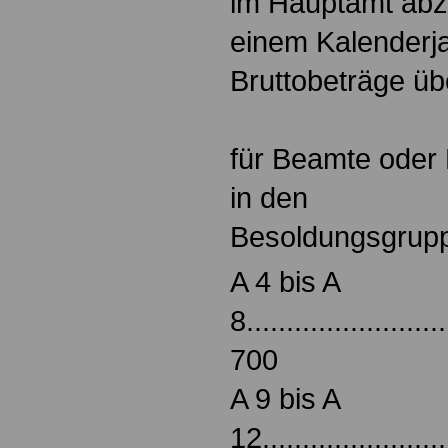
im Hauptamt abzu
einem Kalenderja
Bruttobeträge üb
für Beamte oder 
in den
Besoldungsgruppen.....
A 4 bis A
8.........................
700
A 9 bis A
12........................