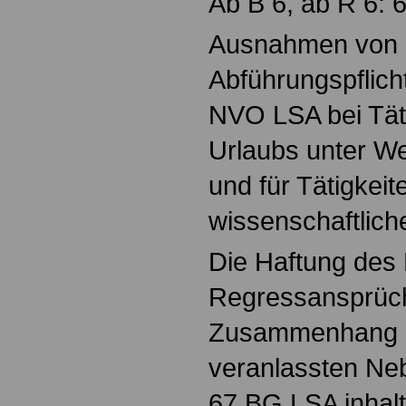
Ab B 6, ab R 6: 
Ausnahmen von d
Abführungspflich
NVO LSA bei Tät
Urlaubs unter We
und für Tätigkei
wissenschaftlic
Die Haftung des
Regressansprüc
Zusammenhang mi
veranlassten Nebe
67 BG LSA inhalt