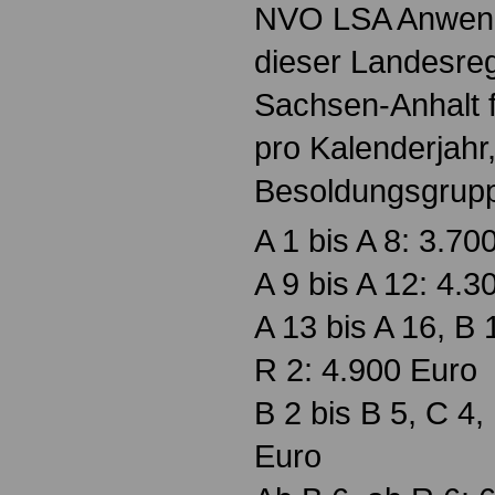
NVO LSA Anwend
dieser Landesreg
Sachsen-Anhalt 
pro Kalenderjahr
Besoldungsgrup
A 1 bis A 8: 3.70
A 9 bis A 12: 4.3
A 13 bis A 16, B 
R 2: 4.900 Euro
B 2 bis B 5, C 4,
Euro