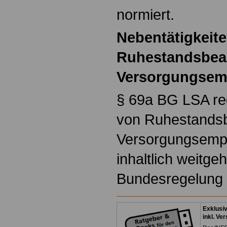
normiert.
Nebentätigkeit
Ruhestandsbea
Versorgungsem
§ 69a BG LSA reg
von Ruhestands
Versorgungsempf
inhaltlich weitge
Bundesregelung 
Exklusi
inkl. Ve