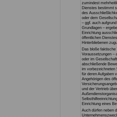
zumindest mehrheitli
Dienstes bestimmt s
des Ausschließlichke
oder dem Gesellscha
– ggf. auch aufgrund
Grundlagen – ergebe
Einrichtung ausschli
öffentlichen Dienste
Hinterbliebenen zu
Das bloße faktische
Voraussetzungen – a
oder im Gesellschaft
abschließende Bewert
im vorbezeichneten S
für deren Aufgaben vo
Angehörigen des öffe
Versicherungsangebot
und der Vertrieb übe
Außendienstorganisat
Selbsthilfeeinrichtu
Einrichtung eines Be
Auch dürfen neben de
Unternehmenszwecke