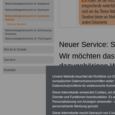
Nebentätigkeitsrecht in Saarland
Nebentätigkeitsrecht in Sachsen
Nebentätigkeitsrecht in Sachsen-
Anhalt
Service Bereich
Nebentätigkeitsrecht in Schleswig-
Holstein
Nebentätigkeitsrecht in Thüringen
Neuer Service: 
Recht & Urteile
Wir möchten das
Service
dazugehörigen W
Kontakt
werden daher, be
Unsere Website beachtet die Richtlinie zur 
europäischer Datenschutzvorschriften wide
Internet auf dem
Datenschutzrichtlinie für elektronische Komm
Diese Internetseite verwendet Cookies, um 
Daneben können w
Dienste und Funktionen bereitzustellen. Es
Personalisierung von Anzeigen verwendet - un
noch intensiver i
personalisierte Werbung genutzt.
Diese Internetseite macht Gebrauch von Cooki