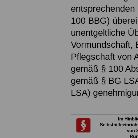
entsprechenden 
100 BBG) überei
unentgeltliche Ü
Vormundschaft, 
Pflegschaft von 
gemäß § 100 Abs.
gemäß § BG LSA 
LSA) genehmigun
Im Hinbli
Selbsthilfeeinric
von 
Run