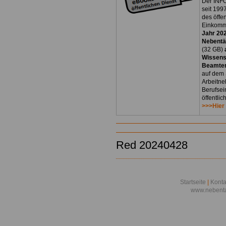
Der INFO
seit 1997
des öffe
Einkomm
Jahr 20
Nebentät
(32 GB)
Wissens
Beamten
auf dem 
Arbeitne
Berufsei
öffentli
>>>Hier
Red 20240428
Startseite
|
Konta
www.nebenta