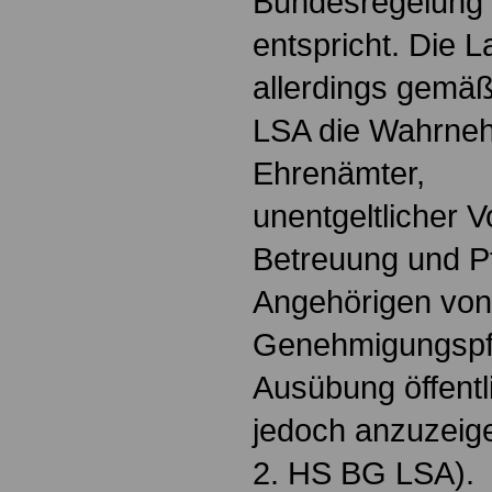
Bundesregelung 
entspricht. Die 
allerdings gemäß
LSA die Wahrneh
Ehrenämter,
unentgeltlicher 
Betreuung und Pf
Angehörigen von
Genehmigungspfl
Ausübung öffentl
jedoch anzuzeige
2. HS BG LSA).