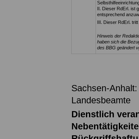
Selbsthilfeeinrichtu
II. Dieser RdErl. is
entsprechend anzuw
III. Dieser RdErl. trit
Hinweis der Redakt
haben sich die Bezu
des BBG geändert vgl
Sachsen-Anhalt:
Landesbeamte
Dienstlich vera
Nebentätigkeit
Rückgriffshaft