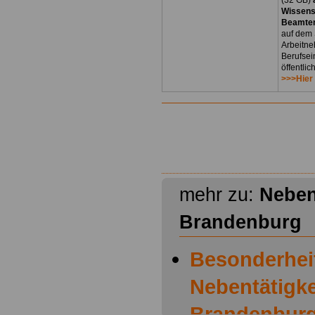
(32 GB)
Wissens
Beamten
auf dem 
Arbeitne
Berufsei
öffentli
>>>Hier
mehr zu:
Neben
Brandenburg
Besonderhei
Nebentätigke
Brandenbur