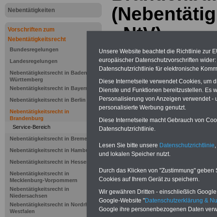
(Nebentäti
Nebentätigkeiten
- NtV)
Vorschriften zum
Nebentätigkeitsrecht
Bundesregelungen
Unsere Website beachtet die Richtlinie zur 
.>>>
NEU aufgelegt März 2025
europäischer Datenschutzvorschriften wide
Landesregelungen
Datenschutzrichtlinie für elektronische Komm
Nebentätigkeitsrecht in Baden-
Württemberg
Diese Internetseite verwendet Cookies, um 
Nebentätigkeitsrecht in Bayern
Dienste und Funktionen bereitzustellen. Es
Personalisierung von Anzeigen verwendet - un
Nebentätigkeitsrecht in Berlin
personalisierte Werbung genutzt.
Nebentätigkeitsrecht in
Brandenburg
Diese Internetseite macht Gebrauch von Cooki
Service-Bereich
Datenschutzrichtlinie.
Nebentätigkeitsrecht in Bremen
Lesen Sie bitte unsere
Datenschutzrichtlinie
,
Nebentätigkeitsrecht in Hamburg
und lokalen Speicher nutzt.
Nebentätigkeitsrecht in Hessen
Durch das Klicken von "Zustimmung" geben Sie
Nebentätigkeitsrecht in
Verordnung
Cookies auf Ihrem Gerät zu speichern.
Mecklenburg-Vorpommern
Nebentätigkeitsrecht in
Wir gewähren Dritten - einschließlich Google -
Nebentätigk
Niedersachsen
Google-Website "
Datenschutzerklärung & N
Nebentätigkeitsrecht in Nordrhein-
Google ihre personenbezogenen Daten verw
Westfalen