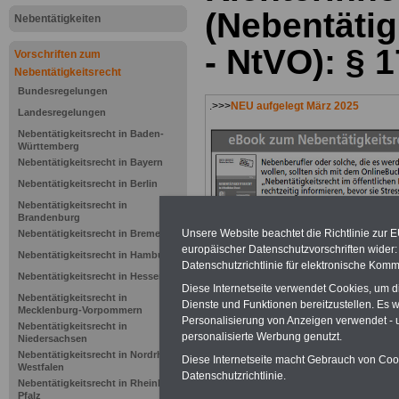
(Nebentäti
Nebentätigkeiten
- NtVO): §
Vorschriften zum
Nebentätigkeitsrecht
Bundesregelungen
.>>>
NEU aufgelegt März 2025
Landesregelungen
Nebentätigkeitsrecht in Baden-
Württemberg
Nebentätigkeitsrecht in Bayern
Nebentätigkeitsrecht in Berlin
Nebentätigkeitsrecht in
Brandenburg
Unsere Website beachtet die Richtlinie zur 
Nebentätigkeitsrecht in Bremen
europäischer Datenschutzvorschriften wide
Nebentätigkeitsrecht in Hamburg
Datenschutzrichtlinie für elektronische Komm
Nebentätigkeitsrecht in Hessen
Diese Internetseite verwendet Cookies, um 
Nebentätigkeitsrecht in
Dienste und Funktionen bereitzustellen. Es
Mecklenburg-Vorpommern
Personalisierung von Anzeigen verwendet - un
Nebentätigkeitsrecht in
>>>
zur Übersic
personalisierte Werbung genutzt.
Niedersachsen
Nebentätigkeitsrecht in Nordrhein-
Diese Internetseite macht Gebrauch von Cooki
Nebentätigkeit
Westfalen
Datenschutzrichtlinie.
Nebentätigkeitsrecht in Rheinland-
Pfalz