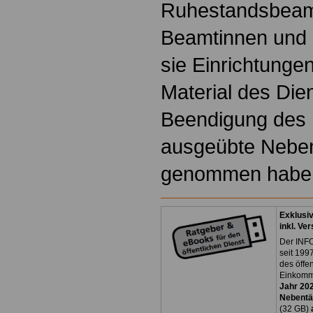
Ruhestandsbeamt
Beamtinnen und 
sie Einrichtunge
Material des Dien
Beendigung des 
ausgeübte Nebent
genommen habe
Exklusi
inkl. Ve
Der INFO
seit 1997
des öffe
Einkomm
Jahr 20
Nebentät
(32 GB)