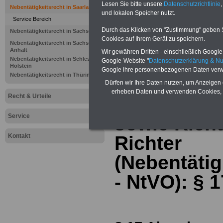
im Saarland
Lesen Sie bitte unsere
Datenschutzrichtlinie
,
Nebentätigkeitsrecht in Saarland
und lokalen Speicher nutzt.
Service Bereich
Durch das Klicken von "Zustimmung" geben Sie
Nebentätigkeitsrecht in Sachsen
Cookies auf Ihrem Gerät zu speichern.
Nebentätigkeitsrecht in Sachsen-
Anhalt
Wir gewähren Dritten - einschließlich Google -
Verordnung
Nebentätigkeitsrecht in Schleswig-
Google-Website "
Datenschutzerklärung & N
Holstein
Google ihre personenbezogenen Daten verw
Nebentätigkeitsrecht in Thüringen
Nebentätigk
Dürfen wir Ihre Daten nutzen, um Anzeigen 
erheben Daten und verwenden Cookies, 
Recht & Urteile
Beamtinne
Service
sowie Rich
Kontakt
Richter
(Nebentäti
- NtVO): §
1