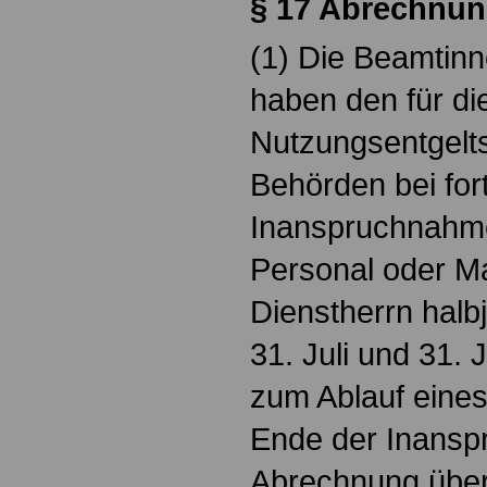
§
17 Abrechnu
(1) Die Beamtin
haben den für di
Nutzungsentgelt
Behörden bei for
Inanspruchnahme
Personal oder Ma
Dienstherrn halb
31. Juli und 31. 
zum Ablauf eine
Ende der Inansp
Abrechnung über