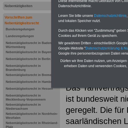
Einkomm
Diese Internetseite macht Gebrauch von Cooki
Jahr 20
Nebentätigkeiten
Datenschutzrichtlinie.
Nebentät
(32 GB)
Lesen Sie bitte unsere
Datenschutzrichtlinie
,
Vorschriften zum
Wissens
und lokalen Speicher nutzt.
Beamten
Nebentätigkeitsrecht
auf dem 
Bundesregelungen
Durch das Klicken von "Zustimmung" geben Sie
Arbeitne
Cookies auf Ihrem Gerät zu speichern.
Landesregelungen
Berufsei
öffentli
Nebentätigkeitsrecht in Baden-
Wir gewähren Dritten - einschließlich Google -
>>>Hier
Württemberg
Google-Website "
Datenschutzerklärung & N
Nebentätigkeitsrecht in Bayern
Google ihre personenbezogenen Daten verw
Nebentätigkeitsrecht in Berlin
Dürfen wir Ihre Daten nutzen, um Anzeigen 
Nebentätigkeitsrecht in
erheben Daten und verwenden Cookies, 
Brandenburg
Nebentätigkeitsrecht in Bremen
Nebentätigkeitsrecht in Hamburg
Das Tarifvertrag
Nebentätigkeitsrecht in Hessen
Nebentätigkeitsrecht in
ist bundesweit nic
Mecklenburg-Vorpommern
Nebentätigkeitsrecht in
geregelt. Die für
Niedersachsen
Nebentätigkeitsrecht in Nordrhein-
Westfalen
saarländischen 
Nebentätigkeitsrecht in Rheinland-
Pfalz