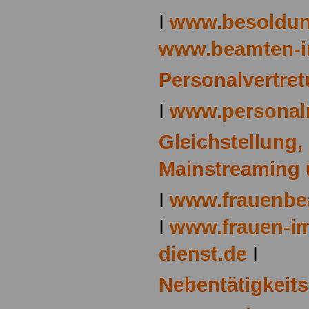
I
www.besoldun
www.beamten-i
Personalvertre
I
www.personalr
Gleichstellung,
Mainstreaming 
I
www.frauenbea
I
www.frauen-im
dienst.de
I
Nebentätigkeits