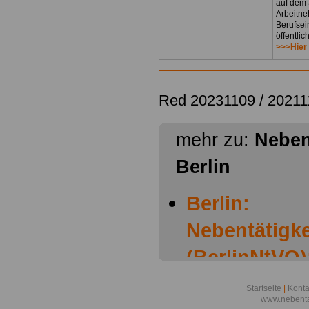
auf dem 
Arbeitne
Berufsei
öffentli
>>>Hier
Red 20231109 / 20211
mehr zu:
Neben
Berlin
Berlin:
Nebentätigk
(BerlinNtVO):
Geltungsber
Startseite
|
Konta
www.nebenta