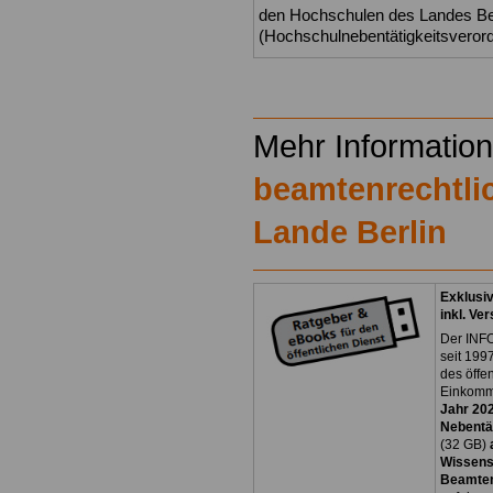
den Hochschulen des Landes Be
(Hochschulnebentätigkeitsveror
.
Mehr Informatio
beamtenrechtli
Lande Berlin
Exklusi
inkl. Ve
Der INFO
seit 1997
des öffe
Einkomm
Jahr 20
Nebentät
(32 GB)
Wissens
Beamten