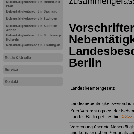
zusammengefass
Nebentätigkeitsrecht in Rheinland-
Pfalz
.
Nebentätigkeitsrecht in Saarland
Nebentätigkeitsrecht in Sachsen
Vorschrift
Nebentätigkeitsrecht in Sachsen-
Anhalt
Nebentätigk
Nebentätigkeitsrecht in Schleswig-
Holstein
Nebentätigkeitsrecht in Thüringen
Landesbesc
Recht & Urteile
Berlin
Service
.
Kontakt
Landesbeamtengesetz
Landesnebentätigkeitsverordnun
Zum Verordnungstext der Nebent
Landes Berlin geht es hier
>>>zu
Verordnung über die Nebentätigk
und künstlerischen Personals an