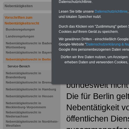
Datenschutzrichtlinie.
Nebentätigkeiten
Lesen Sie bitte unsere
Datenschutzrichtlinie
,
und lokalen Speicher nutzt.
Vorschriften zum
Nebentätigkeitsrecht
Durch das Klicken von "Zustimmung" geben Sie
Bundesregelungen
Cookies auf Ihrem Gerät zu speichern.
Landesregelungen
Wir gewähren Dritten - einschließlich Google -
Nebentätigkeitsrecht in Baden-
Google-Website "
Datenschutzerklärung & N
Württemberg
Google ihre personenbezogenen Daten verw
Nebentätigkeitsrecht in Bayern
Dürfen wir Ihre Daten nutzen, um Anzeigen 
Nebentätigkeitsrecht in Berlin
erheben Daten und verwenden Cookies, 
Service-Bereich
Das Nebentätigke
Nebentätigkeitsrecht in
Brandenburg
bundesweit nicht 
Nebentätigkeitsrecht in Bremen
Nebentätigkeitsrecht in Hamburg
Die für Berlin ge
Nebentätigkeitsrecht in Hessen
Nebentätigkeitsrecht in
Nebentätigkeit v
Mecklenburg-Vorpommern
Nebentätigkeitsrecht in
öffentlichen Dien
Niedersachsen
Nebentätigkeitsrecht in Nordrhein-
Westfalen