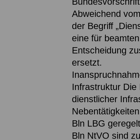
Bundesvorschrift
Abweichend vom 
der Begriff „Dien
eine für beamten
Entscheidung zus
ersetzt.
Inanspruchnahme
Infrastruktur Di
dienstlicher Infra
Nebentätigkeiten 
Bln LBG geregelt
Bln NtVO sind z