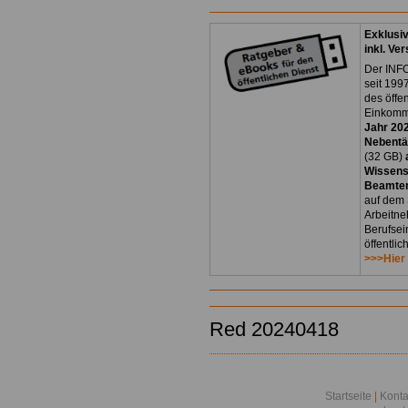
Exklusi
inkl. Ve
Der INFO
seit 1997
des öffe
Einkomm
Jahr 20
Nebentät
(32 GB)
Wissens
Beamten
auf dem 
Arbeitne
Berufsei
öffentli
>>>Hier
Red 20240418
Startseite
|
Konta