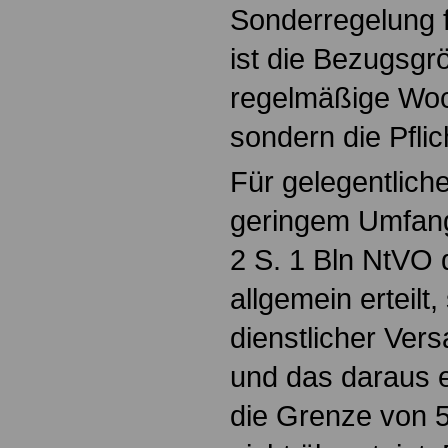
Sonderregelung f
ist die Bezugsgrö
regelmäßige Woc
sondern die Pfli
Für gelegentlich
geringem Umfang
2 S. 1 Bln NtVO
allgemein erteilt,
dienstlicher Ver
und das daraus 
die Grenze von 