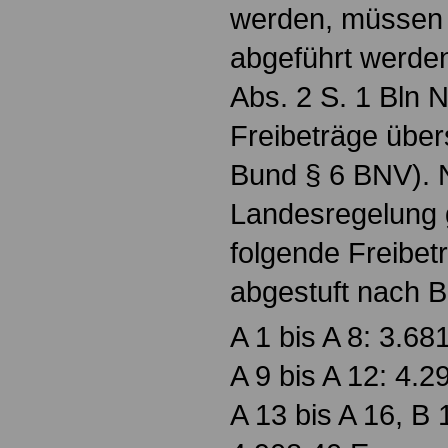
werden, müssen 
abgeführt werden,
Abs. 2 S. 1 Bln 
Freibeträge über
Bund § 6 BNV). 
Landesregelung g
folgende Freibet
abgestuft nach 
A 1 bis A 8: 3.68
A 9 bis A 12: 4.2
A 13 bis A 16, B 