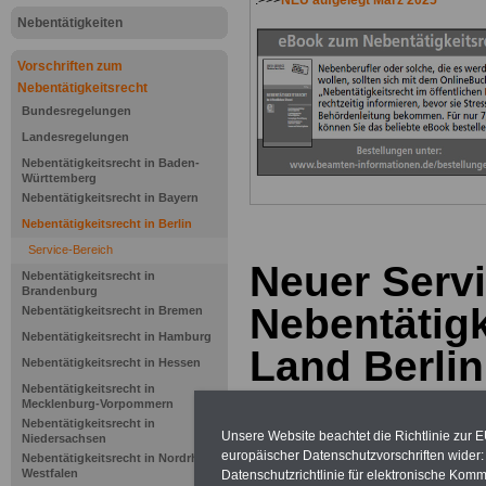
.>>>
NEU aufgelegt März 2025
Nebentätigkeiten
Vorschriften zum
Nebentätigkeitsrecht
Bundesregelungen
Landesregelungen
Nebentätigkeitsrecht in Baden-
Württemberg
Nebentätigkeitsrecht in Bayern
Nebentätigkeitsrecht in Berlin
Service-Bereich
Neuer Servi
Nebentätigkeitsrecht in
Brandenburg
Nebentätigk
Nebentätigkeitsrecht in Bremen
Nebentätigkeitsrecht in Hamburg
Land Berlin
Nebentätigkeitsrecht in Hessen
Nebentätigkeitsrecht in
Mecklenburg-Vorpommern
Nebentätigkeitsrecht in
Unsere Website beachtet die Richtlinie zur 
Niedersachsen
europäischer Datenschutzvorschriften wide
Nebentätigkeitsrecht in Nordrhein-
Westfalen
Datenschutzrichtlinie für elektronische Komm