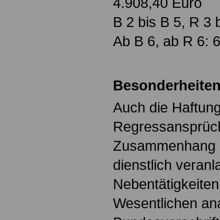
4.908,40 Euro
B 2 bis B 5, R 3 
Ab B 6, ab R 6: 
Besonderheiten
Auch die Haftun
Regressansprüc
Zusammenhang 
dienstlich veranl
Nebentätigkeiten 
Wesentlichen an