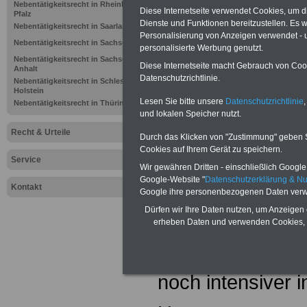
Nebentätigkeitsrecht in Rheinland-
Diese Internetseite verwendet Cookies, um 
Pfalz
Dienste und Funktionen bereitzustellen. Es
Nebentätigkeitsrecht in Saarland
Personalisierung von Anzeigen verwendet - un
Nebentätigkeitsrecht in Sachsen
personalisierte Werbung genutzt.
Nebentätigkeitsrecht in Sachsen-
Diese Internetseite macht Gebrauch von Cooki
Anhalt
Datenschutzrichtlinie.
Nebentätigkeitsrecht in Schleswig-
Holstein
Lesen Sie bitte unsere
Datenschutzrichtlinie
,
Nebentätigkeitsrecht in Thüringen
und lokalen Speicher nutzt.
Recht & Urteile
Durch das Klicken von "Zustimmung" geben Sie
Wir möchten das
Cookies auf Ihrem Gerät zu speichern.
Service
Wir gewähren Dritten - einschließlich Google -
dazugehörigen W
Google-Website "
Datenschutzerklärung & N
Kontakt
Google ihre personenbezogenen Daten verw
werden daher, be
Dürfen wir Ihre Daten nutzen, um Anzeigen 
erheben Daten und verwenden Cookies, 
Internet auf dem
Daneben können w
noch intensiver i