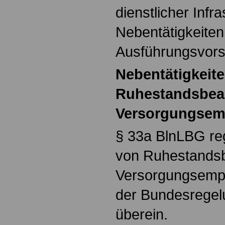
dienstlicher Infra
Nebentätigkeiten 
Ausführungsvorsc
Nebentätigkeit
Ruhestandsbea
Versorgungsem
§ 33a BlnLBG reg
von Ruhestands
Versorgungsempf
der Bundesregel
überein.