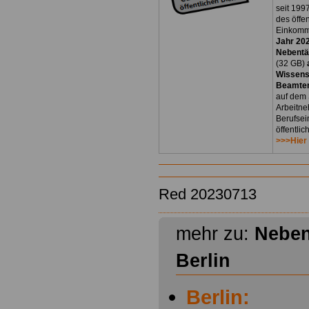
seit 1997
des öffe
Einkomm
Jahr 20
Nebentät
(32 GB)
Wissens
Beamten
auf dem 
Arbeitne
Berufsei
öffentli
>>>Hier
Red 20230713
mehr zu:
Neben
Berlin
Berlin: