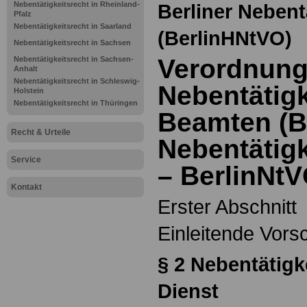
Nebentätigkeitsrecht in Rheinland-
Berliner Neben
Pfalz
Nebentätigkeitsrecht in Saarland
(BerlinHNtVO)
Nebentätigkeitsrecht in Sachsen
Verordnung
Nebentätigkeitsrecht in Sachsen-
Anhalt
Nebentätigkeitsrecht in Schleswig-
Nebentätigk
Holstein
Nebentätigkeitsrecht in Thüringen
Beamten (B
Recht & Urteile
Nebentätig
Service
– BerlinNtV
Kontakt
Erster Abschnitt
Einleitende Vorsc
§ 2 Nebentätigk
Dienst