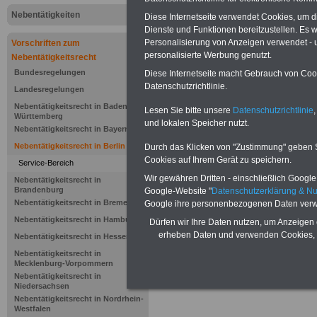
Nebentätigkeiten
Diese Internetseite verwendet Cookies, um 
.>>>
NEU aufgelegt März 2025
Dienste und Funktionen bereitzustellen. Es
Personalisierung von Anzeigen verwendet - un
Vorschriften zum
personalisierte Werbung genutzt.
Nebentätigkeitsrecht
Bundesregelungen
Diese Internetseite macht Gebrauch von Cooki
Datenschutzrichtlinie.
Landesregelungen
Nebentätigkeitsrecht in Baden-
Lesen Sie bitte unsere
Datenschutzrichtlinie
,
Württemberg
und lokalen Speicher nutzt.
Nebentätigkeitsrecht in Bayern
Nebentätigkeitsrecht in Berlin
Durch das Klicken von "Zustimmung" geben Sie
Cookies auf Ihrem Gerät zu speichern.
Service-Bereich
Wir gewähren Dritten - einschließlich Google -
Nebentätigkeitsrecht in
Brandenburg
Google-Website "
Datenschutzerklärung & N
Nebentätigkeitsrecht in Bremen
Zurück zur Über
Google ihre personenbezogenen Daten verw
Nebentätigkeitsrecht in Hamburg
Dürfen wir Ihre Daten nutzen, um Anzeigen 
(Landesnebentä
erheben Daten und verwenden Cookies, 
Nebentätigkeitsrecht in Hessen
Nebentätigkeitsrecht in
- BerlinNtVO)
Mecklenburg-Vorpommern
Nebentätigkeitsrecht in
Niedersachsen
Nebentätigkeitsrecht in Nordrhein-
Westfalen