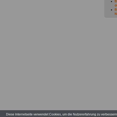
B
ö
B
N
B
B
E
B
N
B
B
B
V
B
I
B
I
B
B
A
B
B
B
B
(
B
N
(
Diese Internetseite verwendet Cookies, um die Nutzererfahrung zu verbesser