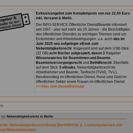
Exklusivangebot zum Komplettpreis von nur 22,50 Euro
inkl. Versand & MwSt.
Der INFO-SERVICE Öffentliche Dienst/Beamte informiert
seit 1997 - also seit mehr als 25 Jahren - die Beschäftigten
des öffentlichen Dienstes zu wichtigen Themen rund um
Einkommen und Arbeitsbedingungen, u.a. auch
das im
Jahr 2025 neu aufgelegte eBook zum
Nebentätigkeitsrecht
. Insgesamt sind auf dem USB-Stick
(32 GB)
acht Bücher aufgespielt, davon 3
Ratgeber
Wissenswertes für Beamtinnen und Beamte
,
Beamtenversorgungsrecht
und
Beihilferecht
. Ebenfalls
auf dem Stick:
5 eBooks
: Nebentätigkeitsrecht für
Arbeitnehmer und Beamte, Tarifrecht (TVöD, TV-L),
Berufseinstieg im öffentlichen Dienst, Rund ums Geld im
öffentlichen Sektor sowie Frauen im öffentlichen Dienst
>>>Hier zum Bestellformular
713
 zu:
Nebentätigkeitsrecht in Berlin
erlin: Nebentätigkeitsverordnung (BerlinNtVO): § .1 Geltungsbereich und
egriffsbestimmungen