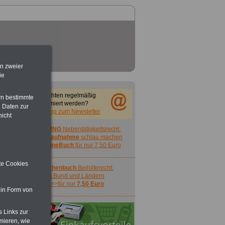
en zweier
ie
Sie möchten regelmäßig
rn bestimmte
informiert werden?
 Daten zur
Anmeldung zum Newsletter
nicht
ACHTUNG
Nebentätigkeitsrecht:
vor Jobaufnahme
schlau machen
>>>
OnlineBuch
für nur 7,50 Euro
ite Cookies
Taschenbuch
Beihilferecht:
in Bund und Ländern
>>>für nur
7,50 Euro
 in Form von
s Links zur
mieren, wie