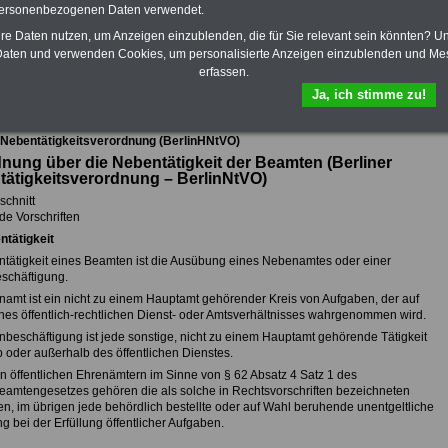
erläutert in verständlicher Sprache, was
personenbezogenen Daten verwendet.
zu beachten ist (mit Checklisten)
>>>hier kann man das eBook für 7,50
hre Daten nutzen, um Anzeigen einzublenden, die für Sie relevant sein könnten? U
Euro bestellen.
aten und verwenden Cookies, um personalisierte Anzeigen einzublenden und Me
erfassen.
Ja, ich stimme zu!
ur Übersicht der (Landesnebentätigkeitsverordnung - BerlinNtVO)
 Nebentätigkeitsverordnung (BerlinHNtVO)
nung über die Nebentätigkeit der Beamten (Berliner
ätigkeitsverordnung – BerlinNtVO)
schnitt
de Vorschriften
ntätigkeit
ntätigkeit eines Beamten ist die Ausübung eines Nebenamtes oder einer
chäftigung.
namt ist ein nicht zu einem Hauptamt gehörender Kreis von Aufgaben, der auf
nes öffentlich-rechtlichen Dienst- oder Amtsverhältnisses wahrgenommen wird.
nbeschäftigung ist jede sonstige, nicht zu einem Hauptamt gehörende Tätigkeit
b oder außerhalb des öffentlichen Dienstes.
en öffentlichen Ehrenämtern im Sinne von § 62 Absatz 4 Satz 1 des
amtengesetzes gehören die als solche in Rechtsvorschriften bezeichneten
en, im übrigen jede behördlich bestellte oder auf Wahl beruhende unentgeltliche
g bei der Erfüllung öffentlicher Aufgaben.