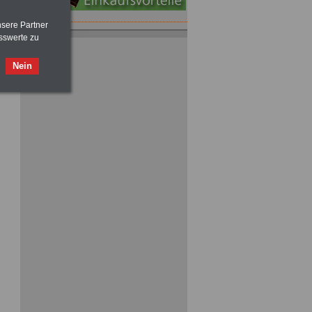
nsere Partner
ACHTUNG
Nebentätigkeitsrecht:
sswerte zu
vor Jobaufnahme
schlau machen
>>>
OnlineBuch
für nur 7,50 Euro
Nein
Taschenbuch
Beihilferecht:
in Bund und Ländern
>>>für nur
7,50 Euro