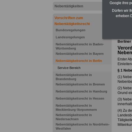
Google ihre 
Nebentätigkeiten
Dürfen wir I
erheben D
Vorschriften zum
Nebentätigkeitsrecht
Zurück z
Bundesregelungen
Landesregelungen
Berliner
Nebentätigkeitsrecht in Baden-
Verord
Württemberg
Nebent
Nebentätigkeitsrecht in Bayern
Erster Ab
Nebentätigkeitsrecht in Berlin
Einleiten
Service-Bereich
§ 1 Nebe
Nebentätigkeitsrecht in
(1) Nebe
Brandenburg
Nebenbes
Nebentätigkeitsrecht in Bremen
(2) Nebe
Nebentätigkeitsrecht in Hamburg
Grund ei
Nebentätigkeitsrecht in Hessen
(3) Nebe
innerhal
Nebentätigkeitsrecht in
Mecklenburg-Vorpommern
(4) Zu d
Nebentätigkeitsrecht in
Landesbe
Niedersachsen
Tätigkeit
Nebentätigkeitsrecht in Nordrhein-
Mitwirkun
Westfalen