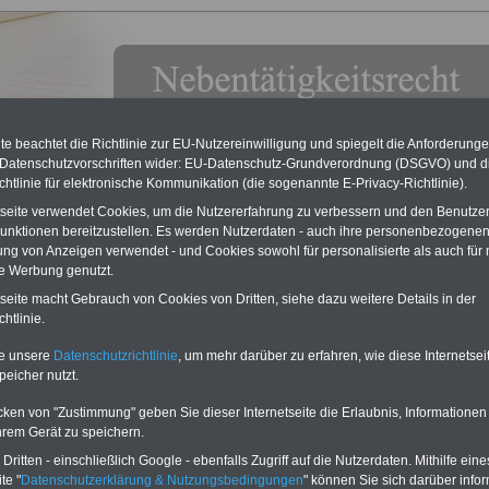
e beachtet die Richtlinie zur EU-Nutzereinwilligung und spiegelt die Anforderung
 Datenschutzvorschriften wider: EU-Datenschutz-Grundverordnung (DSGVO) und d
chtlinie für elektronische Kommunikation (die sogenannte E-Privacy-Richtlinie).
tseite verwendet Cookies, um die Nutzererfahrung zu verbessern und den Benutze
unktionen bereitzustellen. Es werden Nutzerdaten - auch ihre personenbezogenen
ung von Anzeigen verwendet - und Cookies sowohl für personalisierte als auch für 
te Werbung genutzt.
: Nebentätigkeitsverordnung (BerlinNtVO): § .1
tseite macht Gebrauch von Cookies von Dritten, siehe dazu weitere Details in der
ngsbereich und Begriffsbestimmungen
htlinie.
 aufgelegt März 2025
ACHTUNG: unbedingt vor der
te unsere
Datenschutzrichtlinie
, um mehr darüber zu erfahren, wie diese Internetse
Aufnahme des Nebenjobs schlau
peicher nutzt.
machen...
Beamte und Arbeitnehmer
des öffentlichen Dienstes sollten sich
cken von "Zustimmung" geben Sie dieser Internetseite die Erlaubnis, Informationen
zuerst über die Pflichten gegenüber
hrem Gerät zu speichern.
dem Dienstherrn informieren, bevor sie
eine nebenberufliche Tätigkeit ausüben.
ritten - einschließlich Google - ebenfalls Zugriff auf die Nutzerdaten. Mithilfe eine
Das eBook zum
Nebentätigkeitsrecht
te "
Datenschutzerklärung & Nutzungsbedingungen
" können Sie sich darüber infor