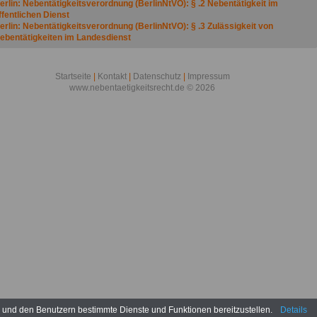
erlin: Nebentätigkeitsverordnung (BerlinNtVO): § .2 Nebentätigkeit im
ffentlichen Dienst
erlin: Nebentätigkeitsverordnung (BerlinNtVO): § .3 Zulässigkeit von
ebentätigkeiten im Landesdienst
erlin: Nebentätigkeitsverordnung (BerlinNtVO): § .4 Vergütung
erlin: Nebentätigkeitsverordnung (BerlinNtVO): § .5 Befristung, allgemeine
rteilung, Untersagung und Widerruf der Genehmigung
Startseite
|
Kontakt
|
Datenschutz
|
Impressum
erlin: Nebentätigkeitsverordnung (BerlinNtVO): § .6 Vergütungen für
www.nebentaetigkeitsrecht.de © 2026
ebentätigkeiten im öffentlichen Dienst
erlin: Nebentätigkeitsverordnung (BerlinNtVO): § .7 Ablieferungspflicht
erlin: Nebentätigkeitsverordnung (BerlinNtVO): § .8 Ausnahmen von §§ 6 und 7
erlin: Nebentätigkeitsverordnung (BerlinNtVO): § .9 Abrechnung von
ergütungen
erlin: Nebentätigkeitsverordnung (BerlinNtVO): § 10 Genehmigung der
nanspruchnahme von Einrichtungen, Personal oder Material des Dienstherrn
erlin: Nebentätigkeitsverordnung (BerlinNtVO): § 11 Entgelt für die
nanspruchnahme von Einrichtungen, Personal oder Material; Grundsätze
erlin: Nebentätigkeitsverordnung (BerlinNtVO): § 12 Höhe des Entgelts
erlin: Nebentätigkeitsverordnung (BerlinNtVO): § 13 Nachweis- und
bführungsverfahren
erlin: Nebentätigkeitsverordnung (BerlinNtVO): § 14 Hochschullehrer
erlin: Nebentätigkeitsverordnung (BerlinNtVO): § 15 Übergangsvorschrift
erlin: Nebentätigkeitsverordnung (BerlinNtVO): § 16 Inkrafttreten
erlin: Verordnung über die Nebentätigkeit der Beamten
Nebentätigkeitsverordnung NtVO) - Übersicht -
esonderheiten beim Nebentätigkeitsrecht in Berlin
ebentätigkeitsrecht Berlin: Verordnung über die Nebentätigkeit der Beamten
Nebentätigkeitsverordnung NtVO) - Übersicht -
n und den Benutzern bestimmte Dienste und Funktionen bereitzustellen.
Details