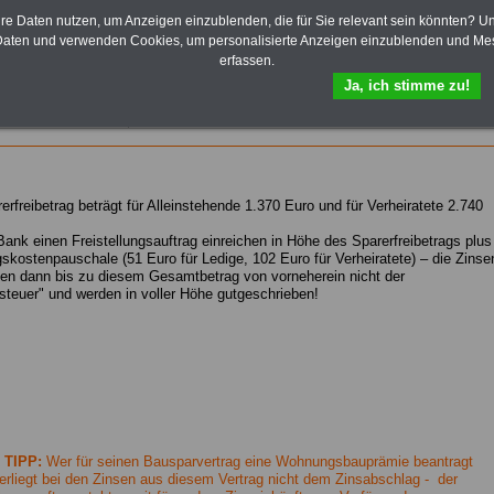
Wissenswertes für Beamtinnen und Beamte
,
Beamtenversorgungsrecht
und
Beihilferecht
. Ebenfalls
hre Daten nutzen, um Anzeigen einzublenden, die für Sie relevant sein könnten? U
auf dem Stick:
5 eBooks
: Nebentätigkeitsrecht für
aten und verwenden Cookies, um personalisierte Anzeigen einzublenden und Me
Arbeitnehmer und Beamte, Tarifrecht (TVöD, TV-L),
erfassen.
Berufseinstieg im öffentlichen Dienst, Rund ums Geld im
Ja, ich stimme zu!
öffentlichen Sektor sowie Frauen im öffentlichen Dienst
>>>Hier zum Bestellformular
erfreibetrag beträgt für Alleinstehende 1.370 Euro und für Verheiratete 2.740
Bank einen Freistellungsauftrag einreichen in Höhe des Sparerfreibetrags plus
kostenpauschale (51 Euro für Ledige, 102 Euro für Verheiratete) – die Zinse
gen dann bis zu diesem Gesamtbetrag von vorneherein nicht der
steuer" und werden in voller Höhe gutgeschrieben!
TIPP:
Wer für seinen Bausparvertrag eine Wohnungsbauprämie beantragt
terliegt bei den Zinsen aus diesem Vertrag nicht dem Zinsabschlag -
der