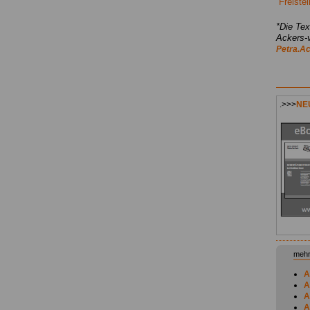
Freiste
*Die Te
Ackers-v
Petra.A
.>>>
NEU
mehr
A
A
A
A