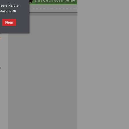
nsere Partner
sswerte zu
ACHTUNG
Nebentätigkeitsrecht:
vor Jobaufnahme
schlau machen
Nein
>>>
OnlineBuch
für nur 7,50 Euro
Taschenbuch
Beihilferecht:
in Bund und Ländern
>>>für nur
7,50 Euro
n