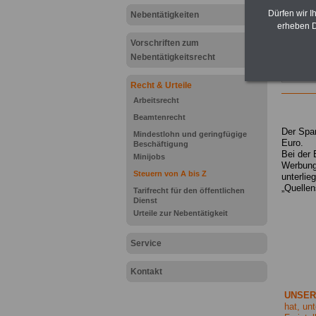
Dürfen wir I
Nebentätigkeiten
erheben D
Vorschriften zum
Nebentätigkeitsrecht
Recht & Urteile
Arbeitsrecht
Beamtenrecht
Der Spar
Mindestlohn und geringfügige
Euro.
Beschäftigung
Bei der 
Minijobs
Werbungs
Steuern von A bis Z
unterlie
„Quellen
Tarifrecht für den öffentlichen
Dienst
Urteile zur Nebentätigkeit
Service
Kontakt
UNSER 
hat, un