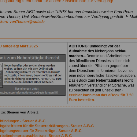
llungsauftrag steht somit für andere Zinseinkünfte zur Verfügung!
xte zum Steuer-ABC sowie den TIPPS hat uns freundlicherweise Frau Petra
on Thenen, Dipl. Betriebswirtin/Steuerberaterin zur Verfügung gestellt
: E-Mail
ckers-vonThenen@web.de
 aufgelegt März 2025
ACHTUNG: unbedingt vor der
Aufnahme des Nebenjobs schlau
machen...
Beamte und Arbeitnehmer
des öffentlichen Dienstes sollten sich
zuerst über die Pflichten gegenüber
dem Dienstherrn informieren, bevor sie
eine nebenberufliche Tätigkeit ausüben.
Das eBook zum
Nebentätigkeitsrecht
erläutert in verständlicher Sprache, was
zu beachten ist (mit Checklisten)
>>>hier kann man das eBook für 7,50
Euro bestellen.
 zu:
Steuern von A bis Z
bfindungen - Steuer A-B-C
bgabefristen für die Steuererklärungen - Steuer A-B-C
bgeltungssteuer für Zinserträge - Steuer A-B-C
rbeitnehmerpauschbetrag - Steuer A-B-C