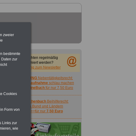
en zweier
ie
rn bestimmte
Sie möchten regelmäßig
 Daten zur
informiert werden?
nicht
Anmeldung zum Newsletter
ACHTUNG
Nebentätigkeitsrecht:
vor Jobaufnahme
schlau machen
>>>
OnlineBuch
für nur 7,50 Euro
ite Cookies
Taschenbuch
Beihilferecht:
in Bund und Ländern
 in Form von
>>>für nur
7,50 Euro
s Links zur
mieren, wie