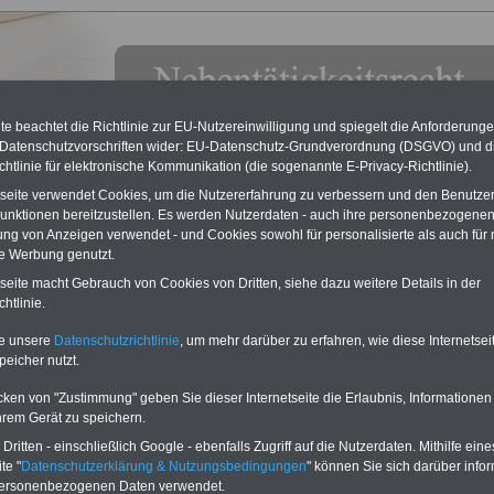
e beachtet die Richtlinie zur EU-Nutzereinwilligung und spiegelt die Anforderung
 Datenschutzvorschriften wider: EU-Datenschutz-Grundverordnung (DSGVO) und d
chtlinie für elektronische Kommunikation (die sogenannte E-Privacy-Richtlinie).
tseite verwendet Cookies, um die Nutzererfahrung zu verbessern und den Benutze
unktionen bereitzustellen. Es werden Nutzerdaten - auch ihre personenbezogenen
ung von Anzeigen verwendet - und Cookies sowohl für personalisierte als auch für 
te Werbung genutzt.
tseite macht Gebrauch von Cookies von Dritten, siehe dazu weitere Details in der
eseteuerung und Zinsabschlagsteuer - Steuer-ABC
htlinie.
Exklusivangebot zum Komplettpreis von nur 22,50 Euro
te unsere
Datenschutzrichtlinie
, um mehr darüber zu erfahren, wie diese Internetse
inkl. Versand & MwSt.
peicher nutzt.
Der INFO-SERVICE Öffentliche Dienst/Beamte informiert
seit 1997 - also seit mehr als 25 Jahren - die Beschäftigten
cken von "Zustimmung" geben Sie dieser Internetseite die Erlaubnis, Informationen
des öffentlichen Dienstes zu wichtigen Themen rund um
hrem Gerät zu speichern.
Einkommen und Arbeitsbedingungen, u.a. auch
das im
Jahr 2025 neu aufgelegte eBook zum
ritten - einschließlich Google - ebenfalls Zugriff auf die Nutzerdaten. Mithilfe eine
Nebentätigkeitsrecht
. Insgesamt sind auf dem USB-Stick
te "
Datenschutzerklärung & Nutzungsbedingungen
" können Sie sich darüber infor
(32 GB)
acht Bücher aufgespielt, davon 3
Ratgeber
personenbezogenen Daten verwendet.