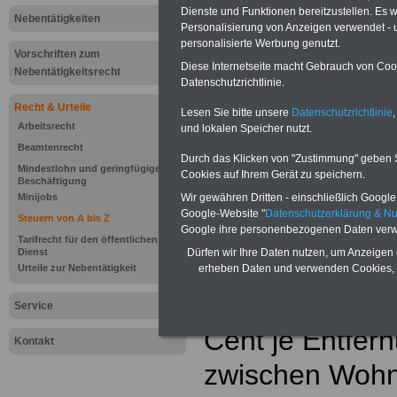
Einkomm
Dienste und Funktionen bereitzustellen. Es
Jahr 20
Nebentätigkeiten
Personalisierung von Anzeigen verwendet - un
Nebentät
(32 GB)
personalisierte Werbung genutzt.
Vorschriften zum
Wissens
Diese Internetseite macht Gebrauch von Cooki
Beamten
Nebentätigkeitsrecht
Datenschutzrichtlinie.
auf dem 
Arbeitne
Recht & Urteile
Lesen Sie bitte unsere
Datenschutzrichtlinie
,
Berufsei
Arbeitsrecht
öffentli
und lokalen Speicher nutzt.
>>>Hier
Beamtenrecht
Durch das Klicken von "Zustimmung" geben Sie
Mindestlohn und geringfügige
Cookies auf Ihrem Gerät zu speichern.
Beschäftigung
Wir gewähren Dritten - einschließlich Google -
Minijobs
Google-Website "
Datenschutzerklärung & N
Steuern von A bis Z
Google ihre personenbezogenen Daten verw
Tarifrecht für den öffentlichen
Dürfen wir Ihre Daten nutzen, um Anzeigen 
Dienst
Die Entfernung
erheben Daten und verwenden Cookies, 
Urteile zur Nebentätigkeit
seit dem 1.1.20
Service
Cent je Entfer
Kontakt
zwischen Woh