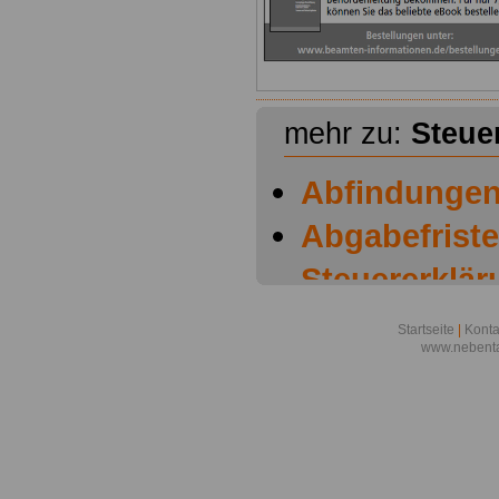
mehr zu:
Steue
Abfindungen
Abgabefriste
Steuererklär
C
Startseite
|
Konta
www.nebenta
Abgeltungsst
- Steuer A-B
Arbeitnehme
Steuer A-B-