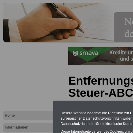
Entfernung
Steuer-AB
Exklusi
inkl. Ve
Unsere Website beachtet die Richtlinie zur 
Home
europäischer Datenschutzvorschriften wide
Der INFO
seit 1997
Datenschutzrichtlinie für elektronische Komm
Informationen
des öffe
Diese Internetseite verwendet Cookies, um 