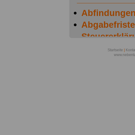
Abfindungen
Abgabefriste
Steuererklär
C
Startseite
|
Konta
www.nebenta
Abgeltungsst
- Steuer A-B
Arbeitnehme
Steuer A-B-
Arbeitsmitte
Arbeitszimm
Aufwandsen