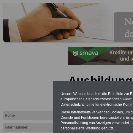
Ausbildungs
Steuer-AB
Unsere Website beachtet die Richtlinie zur 
europäischer Datenschutzvorschriften wide
Datenschutzrichtlinie für elektronische Komm
Exklusi
Diese Internetseite verwendet Cookies, um 
inkl. Ve
Home
Dienste und Funktionen bereitzustellen. Es
Der INFO
Personalisierung von Anzeigen verwendet - un
seit 1997
Informationen
personalisierte Werbung genutzt.
des öffe