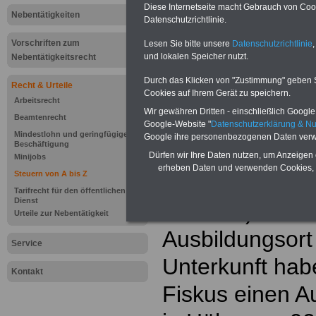
Einkomm
Diese Internetseite macht Gebrauch von Cooki
Jahr 20
Nebentätigkeiten
Datenschutzrichtlinie.
Nebentät
(32 GB)
Vorschriften zum
Lesen Sie bitte unsere
Datenschutzrichtlinie
,
Wissens
und lokalen Speicher nutzt.
Beamten
Nebentätigkeitsrecht
auf dem 
Arbeitne
Durch das Klicken von "Zustimmung" geben Sie
Recht & Urteile
Berufsei
Cookies auf Ihrem Gerät zu speichern.
Arbeitsrecht
öffentli
Wir gewähren Dritten - einschließlich Google -
>>>Hier
Beamtenrecht
Google-Website "
Datenschutzerklärung & N
Mindestlohn und geringfügige
Google ihre personenbezogenen Daten verw
Beschäftigung
Für volljährige 
Dürfen wir Ihre Daten nutzen, um Anzeigen 
Minijobs
erheben Daten und verwenden Cookies, 
Steuern von A bis Z
einer Berufsau
Tarifrecht für den öffentlichen
Dienst
Studium) befi
Urteile zur Nebentätigkeit
Ausbildungsort
Service
Unterkunft hab
Kontakt
Fiskus einen A