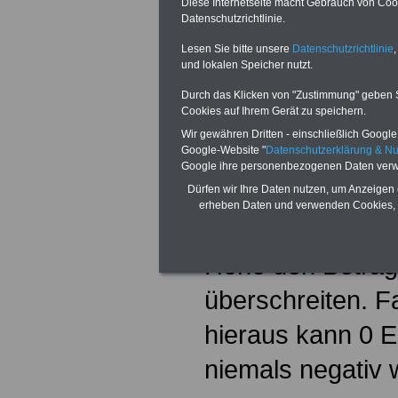
Diese Internetseite macht Gebrauch von Cooki
jährlich. Mit die
Datenschutzrichtlinie.
Lesen Sie bitte unsere
Datenschutzrichtlinie
,
sämtliche Werbu
und lokalen Speicher nutzt.
abgegolten. Übe
Durch das Klicken von "Zustimmung" geben Sie
Cookies auf Ihrem Gerät zu speichern.
diesen Freibetrag
Wir gewähren Dritten - einschließlich Google -
Google-Website "
Datenschutzerklärung & N
übersteigende B
Google ihre personenbezogenen Daten verw
abzugsfähig, we
Dürfen wir Ihre Daten nutzen, um Anzeigen 
erheben Daten und verwenden Cookies, 
Einnahmen minde
Höhe den Betrag
überschreiten. F
hieraus kann 0 E
niemals negativ 