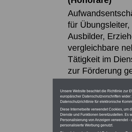
Aufwandsentsch
für Übungsleiter,
Ausbilder, Erzieh
vergleichbare ne
Tätigkeit im Dien
zur Förderung ge
mildtätiger oder 
(z.B. Amateurspo
Unsere Website beachtet die Richtlinie zur 
europäischer Datenschutzvorschriften wide
Datenschutzrichtlinie für elektronische Komm
Volkshochschule,
Diese Internetseite verwendet Cookies, um 
Gewerkschaft) bl
Dienste und Funktionen bereitzustellen. Es
Personalisierung von Anzeigen verwendet - un
personalisierte Werbung genutzt.
zu einem Betrag