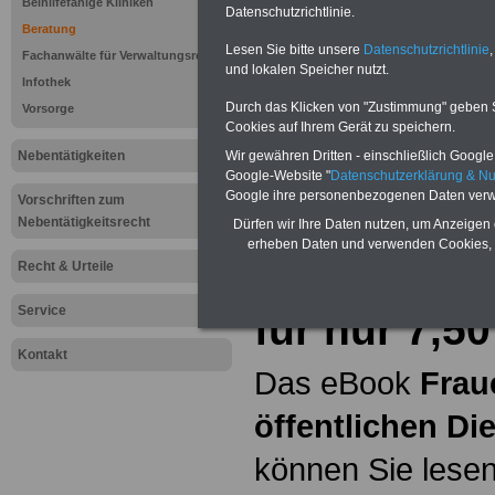
Beihilfefähige Kliniken
Datenschutzrichtlinie.
Beratung
Hier bieten wir
Lesen Sie bitte unsere
Datenschutzrichtlinie
,
Fachanwälte für Verwaltungsrecht
und lokalen Speicher nutzt.
ein umfangsreic
Infothek
Durch das Klicken von "Zustimmung" geben Sie
Vorsorge
Unterhaltsanspru
Cookies auf Ihrem Gerät zu speichern.
Nebentätigkeiten
Wir gewähren Dritten - einschließlich Google -
erläutern wir
"
Wo
Google-Website "
Datenschutzerklärung & N
Google ihre personenbezogenen Daten verw
Vorschriften zum
Nebentätigkeitsrecht
Dürfen wir Ihre Daten nutzen, um Anzeigen 
eBook Frau
erheben Daten und verwenden Cookies, 
Recht & Urteile
öffentliche
Service
für nur 7,5
Kontakt
Das eBook
Frau
öffentlichen Di
können Sie lesen