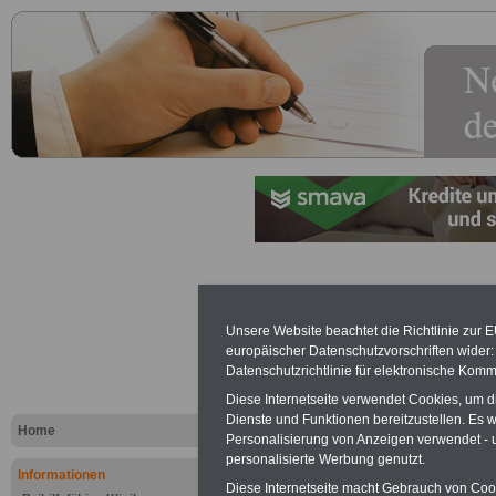
Wohnkoste
Unsere Website beachtet die Richtlinie zur 
europäischer Datenschutzvorschriften wide
Lexikon für 
Datenschutzrichtlinie für elektronische Komm
A
B
C
K
L
M
N
O
P
Diese Internetseite verwendet Cookies, um 
Dienste und Funktionen bereitzustellen. Es
Home
Personalisierung von Anzeigen verwendet - un
personalisierte Werbung genutzt.
Informationen
.
Diese Internetseite macht Gebrauch von Cooki