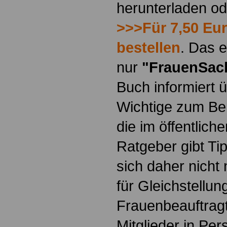
herunterladen o
>>>Für 7,50 Eur
bestellen
. Das e
nur
"FrauenSac
Buch informiert ü
Wichtige zum Ber
die im öffentlich
Ratgeber gibt Ti
sich daher nicht 
für Gleichstellun
Frauenbeauftragt
Mitglieder in Pe