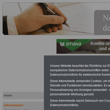
Lexikon Unterhaltsanspruch
Unsere Website beachtet die Richtlinie zur 
europäischer Datenschutzvorschriften wide
Werbung mit Banner bzw. Text
Datenschutzrichtlinie für elektronische Komm
Schon zum Festpreis von 250 Eu
Diese Internetseite verwendet Cookies, um 
Monate können Sie einen Banner 
Dienste und Funktionen bereitzustellen. Es
Website
frauen-im-oeffentliche
Personalisierung von Anzeigen verwendet - un
Interesse, einfach dieses
Formul
personalisierte Werbung genutzt.
Home
Ihre Wünsche!
Diese Internetseite macht Gebrauch von Cooki
Datenschutzrichtlinie.
Informationen