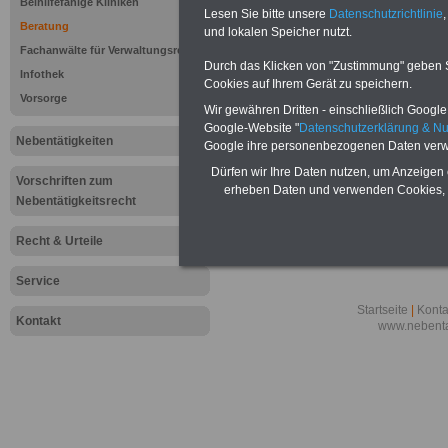
Lexikon für d
Beihilfefähige Kliniken
Lesen Sie bitte unsere
Datenschutzrichtlinie
,
A
B
C
Beratung
und lokalen Speicher nutzt.
K
L
M
N
O
P
Q
Fachanwälte für Verwaltungsrecht
Durch das Klicken von "Zustimmung" geben Sie
Infothek
Cookies auf Ihrem Gerät zu speichern.
.
Vorsorge
Wir gewähren Dritten - einschließlich Google -
O
Opferents
Google-Website "
Datenschutzerklärung & N
Nebentätigkeiten
Ordensang
Oder-Depot
Google ihre personenbezogenen Daten verw
Dürfen wir Ihre Daten nutzen, um Anzeigen 
Vorschriften zum
erheben Daten und verwenden Cookies, 
Nebentätigkeitsrecht
Recht & Urteile
Service
Startseite
|
Konta
Kontakt
www.nebenta