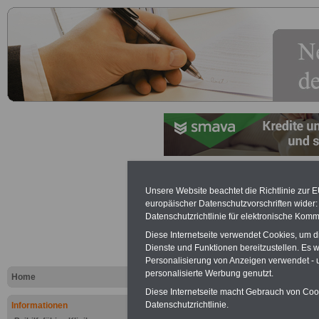
Lexikon Unterhaltsanspruch
Unsere Website beachtet die Richtlinie zur 
europäischer Datenschutzvorschriften wide
Werbung mit Banner bzw. Text
Datenschutzrichtlinie für elektronische Komm
Schon zum Festpreis von 250 Eu
Diese Internetseite verwendet Cookies, um 
Monate können Sie einen Banner 
Dienste und Funktionen bereitzustellen. Es
Website
frauen-im-oeffentliche
Personalisierung von Anzeigen verwendet - un
Interesse, einfach dieses
Formul
personalisierte Werbung genutzt.
Home
Ihre Wünsche!
Diese Internetseite macht Gebrauch von Cooki
Datenschutzrichtlinie.
Informationen