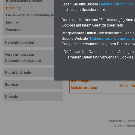
Lexikon für d
Beihilfefähige Kliniken
Lesen Sie bitte unsere
Datenschutzrichtlinie
,
A
B
C
Beratung
und lokalen Speicher nutzt.
K
L
M
N
O
P
Q
Fachanwälte für Verwaltungsrecht
Durch das Klicken von "Zustimmung" geben Sie
Infothek
Cookies auf Ihrem Gerät zu speichern.
.
Vorsorge
Wir gewähren Dritten - einschließlich Google -
M
Miete
Google-Website "
Datenschutzerklärung & N
Nebentätigkeiten
Mahnverfahren
Mietein
Google ihre personenbezogenen Daten verw
Mangelfälle
Mietwert
Dürfen wir Ihre Daten nutzen, um Anzeigen 
Vorschriften zum
Wohnun
Medikamente
erheben Daten und verwenden Cookies, 
Nebentätigkeitsrecht
Mietwert
Mehrarbeit
Hauses
Mehraufwendungen
Recht & Urteile
Milchren
Mehrere Unterhalts-
Mindestb
berechtigte
Service
Ministeri
Meisterprüfung
Kontakt
Startseite
|
Konta
www.nebenta