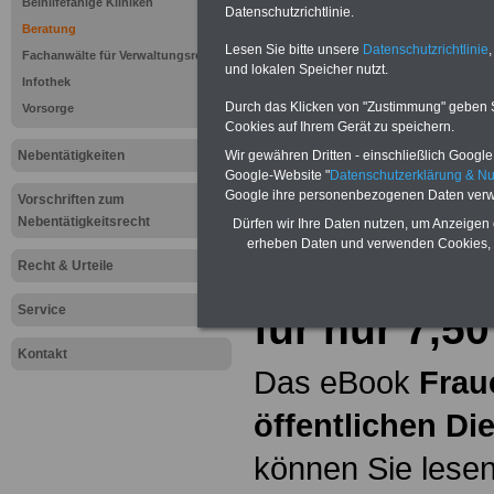
Beihilfefähige Kliniken
Datenschutzrichtlinie.
Beratung
Hier bieten wir
Lesen Sie bitte unsere
Datenschutzrichtlinie
,
Fachanwälte für Verwaltungsrecht
und lokalen Speicher nutzt.
ein umfangsreic
Infothek
Durch das Klicken von "Zustimmung" geben Sie
Vorsorge
Unterhaltsanspru
Cookies auf Ihrem Gerät zu speichern.
Nebentätigkeiten
Wir gewähren Dritten - einschließlich Google -
erläutern wir
"
St
Google-Website "
Datenschutzerklärung & N
Google ihre personenbezogenen Daten verw
Vorschriften zum
Nebentätigkeitsrecht
Dürfen wir Ihre Daten nutzen, um Anzeigen 
eBook Frau
erheben Daten und verwenden Cookies, 
Recht & Urteile
öffentliche
Service
für nur 7,5
Kontakt
Das eBook
Frau
öffentlichen Di
können Sie lesen