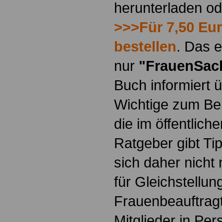
herunterladen o
>>>Für 7,50 Eur
bestellen
. Das e
nur
"FrauenSac
Buch informiert ü
Wichtige zum Ber
die im öffentlich
Ratgeber gibt Ti
sich daher nicht 
für Gleichstellun
Frauenbeauftragt
Mitglieder in Pe