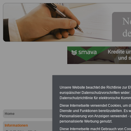
Steuern
Unsere Website beachtet die Richtlinie zur 
europäischer Datenschutzvorschriften wide
Lexikon für 
Datenschutzrichtlinie für elektronische Komm
A
B
C
K
L
M
N
O
P
Diese Internetseite verwendet Cookies, um 
Dienste und Funktionen bereitzustellen. Es
Home
Personalisierung von Anzeigen verwendet - un
personalisierte Werbung genutzt.
Informationen
.
Diese Internetseite macht Gebrauch von Cooki