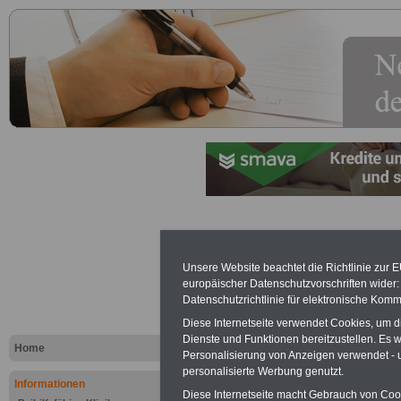
Steuern
Unsere Website beachtet die Richtlinie zur 
europäischer Datenschutzvorschriften wide
Lexikon für 
Datenschutzrichtlinie für elektronische Komm
A
B
C
K
L
M
N
O
P
Diese Internetseite verwendet Cookies, um 
Dienste und Funktionen bereitzustellen. Es
Home
Personalisierung von Anzeigen verwendet - un
personalisierte Werbung genutzt.
Informationen
.
Diese Internetseite macht Gebrauch von Cooki