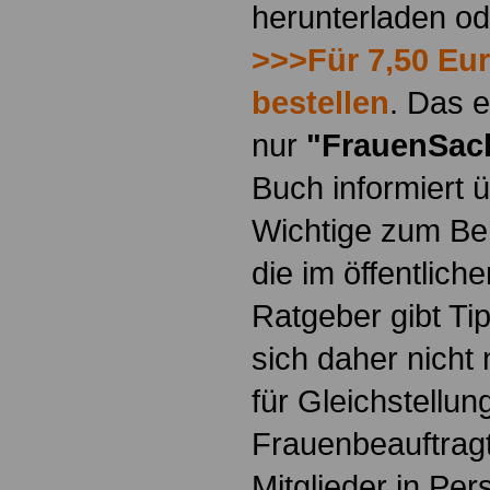
herunterladen o
>>>Für 7,50 Eur
bestellen
. Das e
nur
"FrauenSac
Buch informiert ü
Wichtige zum Ber
die im öffentlich
Ratgeber gibt Ti
sich daher nicht 
für Gleichstellun
Frauenbeauftragt
Mitglieder in Pe