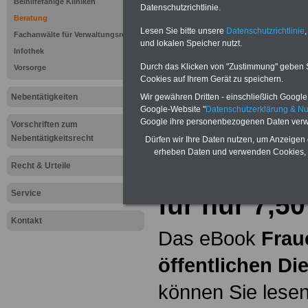
Beihilfefähige Kliniken
Datenschutzrichtlinie.
Beratung
Hier bieten wir
Lesen Sie bitte unsere
Datenschutzrichtlinie
,
Fachanwälte für Verwaltungsrecht
und lokalen Speicher nutzt.
ein umfangsreic
Infothek
Durch das Klicken von "Zustimmung" geben Sie
Vorsorge
Unterhaltsanspru
Cookies auf Ihrem Gerät zu speichern.
Nebentätigkeiten
Wir gewähren Dritten - einschließlich Google -
erläutern wir
"
St
Google-Website "
Datenschutzerklärung & N
Google ihre personenbezogenen Daten verw
Vorschriften zum
Nebentätigkeitsrecht
Dürfen wir Ihre Daten nutzen, um Anzeigen 
eBook Frau
erheben Daten und verwenden Cookies, 
Recht & Urteile
öffentliche
Service
für nur 7,5
Kontakt
Das eBook
Frau
öffentlichen Di
können Sie lesen