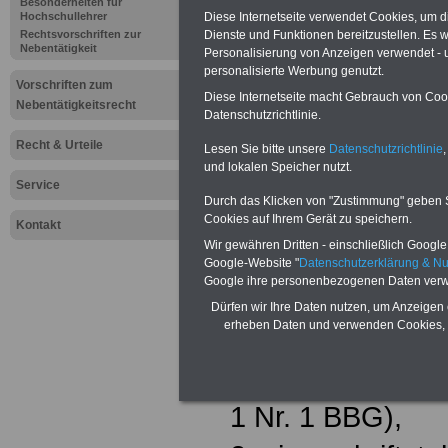
Besonderheiten für
Hochschullehrer
Diese Internetseite verwendet Cookies, um 
Einige Nebentäti
Rechtsvorschriften zur
Dienste und Funktionen bereitzustellen. Es
Nebentätigkeit
Personalisierung von Anzeigen verwendet - un
generellen Gene
personalisierte Werbung genutzt.
Vorschriften zum
99 BBG ausgen
Diese Internetseite macht Gebrauch von Cooki
Nebentätigkeitsrecht
Datenschutzrichtlinie.
genehmigungsfre
Recht & Urteile
Lesen Sie bitte unsere
Datenschutzrichtlinie
,
und lokalen Speicher nutzt.
sind in § 100 Ab
Service
Durch das Klicken von "Zustimmung" geben Sie
dort abschließen
Cookies auf Ihrem Gerät zu speichern.
Kontakt
Wir gewähren Dritten - einschließlich Google -
gehören
Google-Website "
Datenschutzerklärung & N
Google ihre personenbezogenen Daten verw
1. die Verwaltun
Dürfen wir Ihre Daten nutzen, um Anzeigen 
erheben Daten und verwenden Cookies, 
Nutznießung de
unterliegenden 
1 Nr. 1 BBG),