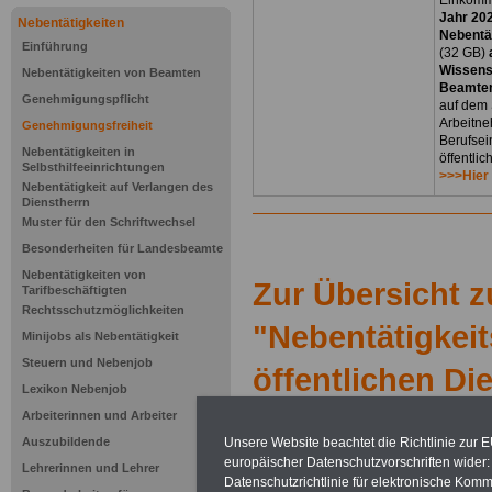
Einkomm
Jahr 20
Nebentätigkeiten
Nebentät
Einführung
(32 GB)
Wissens
Nebentätigkeiten von Beamten
Beamten
Genehmigungspflicht
auf dem 
Arbeitne
Genehmigungsfreiheit
Berufsei
Nebentätigkeiten in
öffentli
Selbsthilfeeinrichtungen
>>>Hier
Nebentätigkeit auf Verlangen des
Dienstherrn
Muster für den Schriftwechsel
Besonderheiten für Landesbeamte
Nebentätigkeiten von
Zur Übersicht 
Tarifbeschäftigten
Rechtsschutzmöglichkeiten
"Nebentätigkeit
Minijobs als Nebentätigkeit
Steuern und Nebenjob
öffentlichen Di
Lexikon Nebenjob
Genehmigun
Arbeiterinnen und Arbeiter
Auszubildende
Unsere Website beachtet die Richtlinie zur 
Nebentätigk
europäischer Datenschutzvorschriften wide
Lehrerinnen und Lehrer
Datenschutzrichtlinie für elektronische Komm