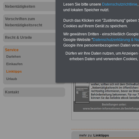
Wissens
Lesen Sie bitte unsere
Datenschutzrichtlinie
,
Beamten
Nebentätigkeiten
und lokalen Speicher nutzt.
auf dem 
Arbeitne
Vorschriften zum
Berufsei
Durch das Klicken von "Zustimmung" geben Sie
Nebentätigkeitsrecht
öffentli
Cookies auf Ihrem Gerät zu speichern.
>>>Hier
Wir gewähren Dritten - einschließlich Google -
Recht & Urteile
Google-Website "
Datenschutzerklärung & N
Google ihre personenbezogenen Daten verw
Service
{referenz:beihilfelexikon}
Dürfen wir Ihre Daten nutzen, um Anzeigen 
Darlehen
erheben Daten und verwenden Cookies, 
.>>>
NEU aufgelegt März 2025
Einkaufen
Linktipps
Urlaub
Kontakt
mehr zu:
Linktipps