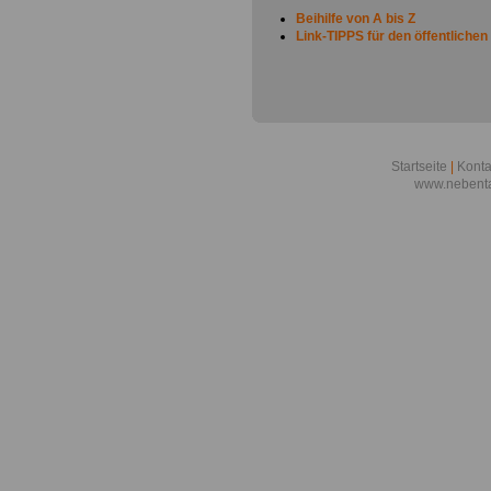
Beihilfe von A bis Z
Link-TIPPS für den öffentlichen
Startseite
|
Konta
www.nebenta