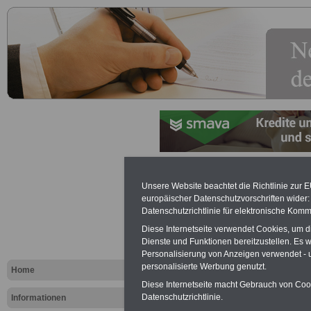
Beihilfe von A bis Z
Unsere Website beachtet die Richtlinie zur 
europäischer Datenschutzvorschriften wide
Exklusi
Datenschutzrichtlinie für elektronische Komm
inkl. Ve
Diese Internetseite verwendet Cookies, um 
Der INFO
Dienste und Funktionen bereitzustellen. Es
seit 1997
Personalisierung von Anzeigen verwendet - un
des öffe
personalisierte Werbung genutzt.
Einkomm
Home
Jahr 20
Diese Internetseite macht Gebrauch von Cooki
Nebentät
Datenschutzrichtlinie.
Informationen
(32 GB)