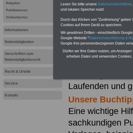
Ratgeber
Lesen Sie bitte unsere
Datenschutzrichtlinie
,
und lokalen Speicher nutzt.
Publikationen
Von den Mitglied
OnlineService
Durch das Klicken von "Zustimmung" geben Sie
Cookies auf Ihrem Gerät zu speichern.
Personalvertretu
Informationen
Wir gewähren Dritten - einschließlich Google -
besonderer Weis
Google-Website "
Datenschutzerklärung & N
Nebentätigkeiten
Google ihre personenbezogenen Daten verw
kompetente Auskü
Dürfen wir Ihre Daten nutzen, um Anzeigen 
Vorschriften zum
erheben Daten und verwenden Cookies, 
Nebentätigkeitsrecht
ist es für jeden 
Recht & Urteile
unabdingbar not
Laufenden und gu
Service
Kontakt
Unsere Buchtip
Eine wichtige Hil
sachkundigen Pu