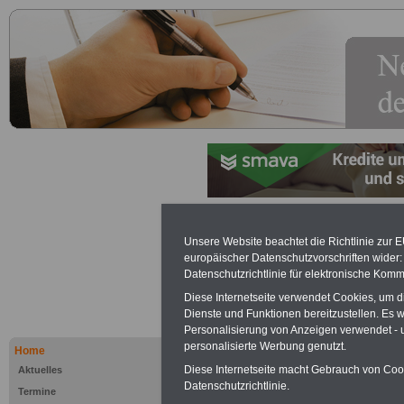
Wirtschaftl
Unsere Website beachtet die Richtlinie zur 
europäischer Datenschutzvorschriften wide
Zwecksetz
Datenschutzrichtlinie für elektronische Komm
Diese Internetseite verwendet Cookies, um 
Dienste und Funktionen bereitzustellen. Es
Werbung mit Textlink:
Diesen
Personalisierung von Anzeigen verwendet - un
250 Euro können Sie einen Te
personalisierte Werbung genutzt.
Home
Banner für drei Monate buchen
Diese Internetseite macht Gebrauch von Cooki
Aktuelles
Website eingeblendet wird. I
Datenschutzrichtlinie.
Termine
ausfüllen
oder eine
E-Mail s