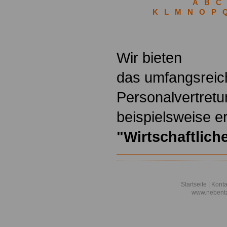
A
B
C
K
L
M
N
O
P
.
Wir bieten
das umfangsreic
Personalvertretu
beispielsweise er
"Wirtschaftlic
Startseite
|
Konta
www.nebenta