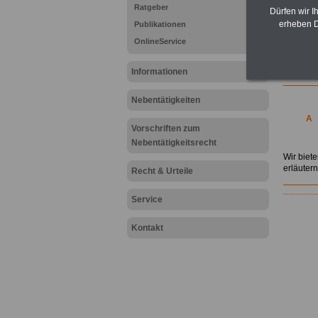
Unsere 
Ratgeber
Dürfen wir I
Eine wic
erheben D
Publikationen
beispiel
OnlineService
B
G
B
Informationen
Nebentätigkeiten
A
Vorschriften zum
.
Nebentätigkeitsrecht
Wir biet
erläutern
Recht & Urteile
Service
Kontakt