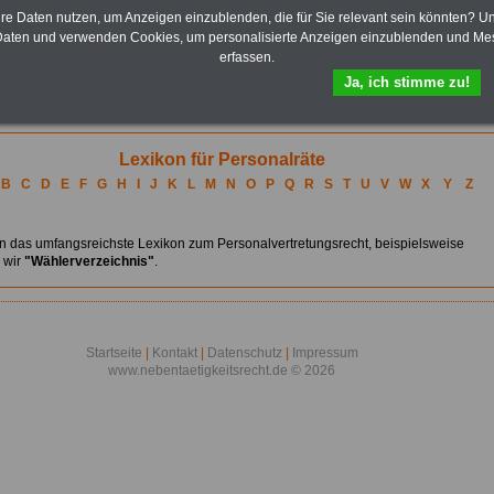
Buchtipps
hre Daten nutzen, um Anzeigen einzublenden, die für Sie relevant sein könnten? U
htige Hilfestellung bieten die sachkundigen Publikationen des Bund-Verlages,
aten und verwenden Cookies, um personalisierte Anzeigen einzublenden und Me
sweise Bücher zu folgenden Themengruppen:
erfassen.
ücher für das Arbeits- und Betriebsverfassungsrecht
>>>weiter
Ja, ich stimme zu!
esetze und Kommentare zum Personalvertretungsrecht
>>>weiter
ücher für die Praxis des Personalvertretungsrechts
>>>weiter
Lexikon für Personalräte
B
C
D
E
F
G
H
I
J
K
L
M
N
O
P
Q
R
S
T
U
V
W
X
Y
Z
en das umfangsreichste Lexikon zum Personalvertretungsrecht, beispielsweise
 wir
"Wählerverzeichnis"
.
Startseite
|
Kontakt
|
Datenschutz
|
Impressum
www.nebentaetigkeitsrecht.de © 2026