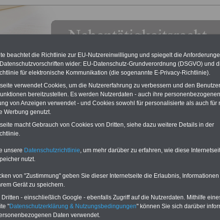
e beachtet die Richtlinie zur EU-Nutzereinwilligung und spiegelt die Anforderung
 Datenschutzvorschriften wider: EU-Datenschutz-Grundverordnung (DSGVO) und d
chtlinie für elektronische Kommunikation (die sogenannte E-Privacy-Richtlinie).
tseite verwendet Cookies, um die Nutzererfahrung zu verbessern und den Benutze
unktionen bereitzustellen. Es werden Nutzerdaten - auch ihre personenbezogenen
ung von Anzeigen verwendet - und Cookies sowohl für personalisierte als auch für 
te Werbung genutzt.
tseite macht Gebrauch von Cookies von Dritten, siehe dazu weitere Details in der
verzeichnis
htlinie.
g mit Textlink:
Diesen Platz können Sie mieten! Schon für 250 Euro
te unsere
Datenschutzrichtlinie
, um mehr darüber zu erfahren, wie diese Internetse
Sie einen Textlink mit 150 Zeichen oder einen Banner für drei Monate
peicher nutzt.
 der auf allen Einzelseiten dieser Website eingeblendet wird. Interesse?
h das
Formular ausfüllen
oder eine
E-Mail schreiben
cken von "Zustimmung" geben Sie dieser Internetseite die Erlaubnis, Informationen
hrem Gerät zu speichern.
Mitgliedern in Personalvertretungen erwartet man in besonderer Weise, dass sie
ritten - einschließlich Google - ebenfalls Zugriff auf die Nutzerdaten. Mithilfe eine
te Auskünfte erteilen. Hierzu ist es für jeden Personalrat unabdingbar notwendig,
te "
Datenschutzerklärung & Nutzungsbedingungen
" können Sie sich darüber infor
Laufenden und gut informiert zu sein.
personenbezogenen Daten verwendet.