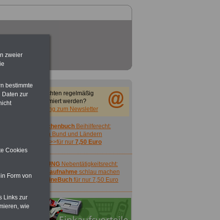
en zweier
ie
rn bestimmte
Sie möchten regelmäßig
 Daten zur
informiert werden?
nicht
Anmeldung zum Newsletter
Taschenbuch
Beihilferecht:
in Bund und Ländern
>>>für nur
7,50 Euro
ite Cookies
ACHTUNG
Nebentätigkeitsrecht:
vor Jobaufnahme
schlau machen
 in Form von
>>>
OnlineBuch
für nur 7,50 Euro
s Links zur
mieren, wie