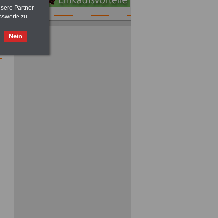
nsere Partner
sswerte zu
Taschenbuch
Beihilferecht:
in Bund und Ländern
Nein
>>>für nur
7,50 Euro
ACHTUNG
Nebentätigkeitsrecht:
vor Jobaufnahme
schlau machen
>>>
OnlineBuch
für nur 7,50 Euro