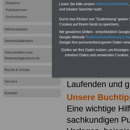
Ratgeber
Lesen Sie bitte unsere
Datenschutzrichtlinie
,
und lokalen Speicher nutzt.
Publikationen
Von den Mitglied
OnlineService
Durch das Klicken von "Zustimmung" geben Sie
Cookies auf Ihrem Gerät zu speichern.
Personalvertretu
Informationen
Wir gewähren Dritten - einschließlich Google -
besonderer Weis
Google-Website "
Datenschutzerklärung & N
Nebentätigkeiten
Google ihre personenbezogenen Daten verw
kompetente Auskü
Dürfen wir Ihre Daten nutzen, um Anzeigen 
Vorschriften zum
erheben Daten und verwenden Cookies, 
Nebentätigkeitsrecht
ist es für jeden 
Recht & Urteile
unabdingbar not
Laufenden und gu
Service
Kontakt
Unsere Buchtip
Eine wichtige Hil
sachkundigen Pu