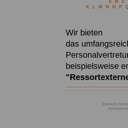
A
B
C
K
L
M
N
O
P
.
Wir bieten
das umfangsreic
Personalvertretu
beispielsweise er
"Ressortexter
Startseite
|
Konta
www.nebenta