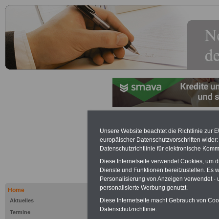
Ressortext
Unsere Website beachtet die Richtlinie zur 
europäischer Datenschutzvorschriften wide
Maßnahme
Datenschutzrichtlinie für elektronische Komm
Diese Internetseite verwendet Cookies, um 
Dienste und Funktionen bereitzustellen. Es
Werbung mit Textlink:
Diesen
Personalisierung von Anzeigen verwendet - un
250 Euro können Sie einen Te
personalisierte Werbung genutzt.
Home
Banner für drei Monate buchen
Diese Internetseite macht Gebrauch von Cooki
Aktuelles
Website eingeblendet wird. I
Datenschutzrichtlinie.
Termine
ausfüllen
oder eine
E-Mail s